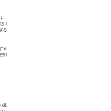
は、
犯用
ぎる
する
照明
の最