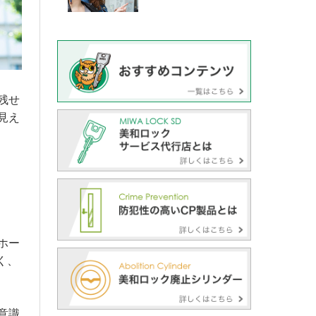
残せ
見え
ホー
く、
意識