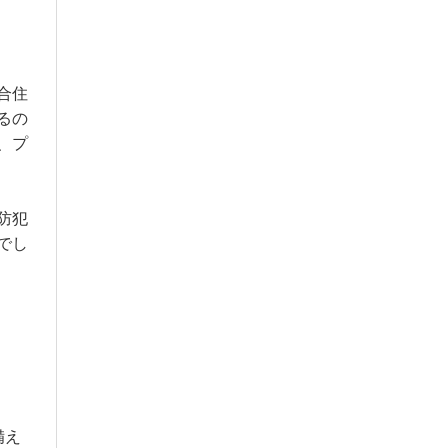
合住
るの
、プ
防犯
でし
備え