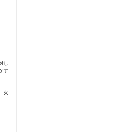
対し
かす
、火