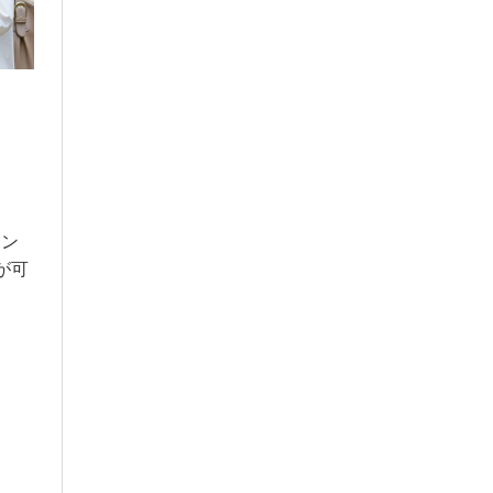
イン
が可