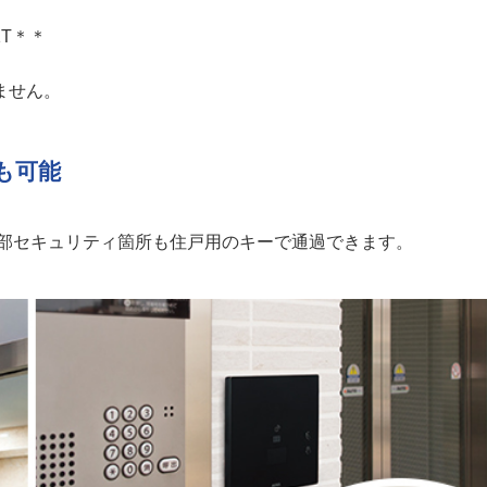
1T＊＊
いません。
も可能
部セキュリティ箇所も住戸用のキーで通過できます。