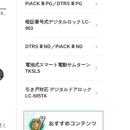
PiACK Ⅲ PG／DTRS Ⅲ PG
暗証番号式デジタルロック LC-
903
DTRS Ⅲ ND／PiACK Ⅲ ND
電池式スマート電動サムターン
TK5LS
引き戸対応 デジタルドアロック
LC-505TA
意く